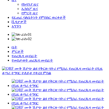
የኩባንያ ዜና
ኤክስፖ ዜና
የምርት ዜና
የፈጠራ ባለቤትነት የምስክር ወረቀቶች
ቪዲዮዎች
አግኙን
ቤት
ምርቶች
የጠረጴዛ መብራት
የመስታወት ጠረጴዛ መብራት