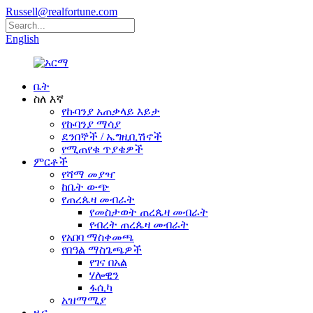
Russell@realfortune.com
English
ቤት
ስለ እኛ
የኩባንያ አጠቃላይ እይታ
የኩባንያ ማሳያ
ደንበኞች / ኤግዚቢሽኖች
የሚጠየቁ ጥያቄዎች
ምርቶች
የሻማ መያዣ
ከቤት ውጭ
የጠረጴዛ መብራት
የመስታወት ጠረጴዛ መብራት
የብረት ጠረጴዛ መብራት
የአበባ ማስቀመጫ
የበዓል ማስጌጫዎች
የገና በአል
ሃሎዊን
ፋሲካ
አዝማሚያ
ዜና