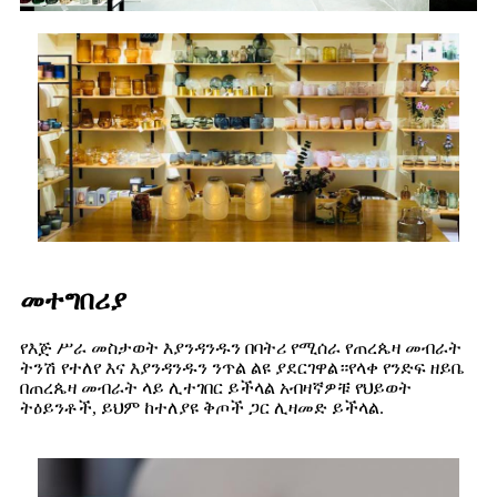
መተግበሪያ
የእጅ ሥራ መስታወት እያንዳንዱን በባትሪ የሚሰራ የጠረጴዛ መብራት
ትንሽ የተለየ እና እያንዳንዱን ንጥል ልዩ ያደርገዋል።የላቀ የንድፍ ዘይቤ
በጠረጴዛ መብራት ላይ ሊተገበር ይችላል አብዛኛዎቹ የህይወት
ትዕይንቶች, ይህም ከተለያዩ ቅጦች ጋር ሊዛመድ ይችላል.