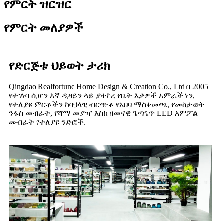
የምርት ዝርዝር
የምርት መለያዎች
የድርጅቱ ህይወት ታሪክ
Qingdao Realfortune Home Design & Creation Co., Ltd በ 2005
የተገነባ ሲሆን እኛ ዲዛይን ላይ ያተኮረ የቤት እቃዎች አምራች ነን,
የተለያዩ ምርቶችን ከባህላዊ ብርጭቆ የአበባ ማስቀመጫ, የመስታወት
ንፋስ መብራት, የሻማ መያዣ እስከ ዘመናዊ ጌጣጌጥ LED አምፖል
መብራት የተለያዩ ንድፎች.