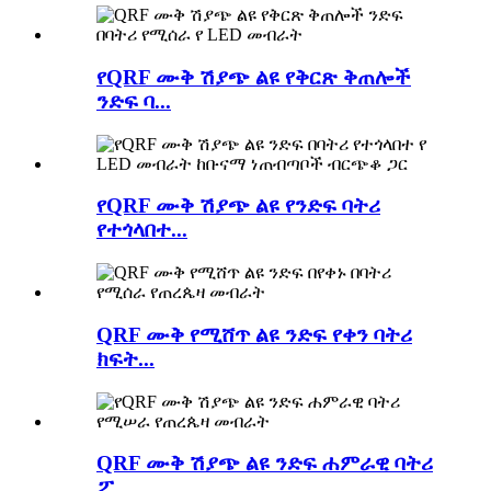
የQRF ሙቅ ሽያጭ ልዩ የቅርጽ ቅጠሎች
ንድፍ ባ...
የQRF ሙቅ ሽያጭ ልዩ የንድፍ ባትሪ
የተጎላበተ...
QRF ሙቅ የሚሸጥ ልዩ ንድፍ የቀን ባትሪ
ክፍት...
QRF ሙቅ ሽያጭ ልዩ ንድፍ ሐምራዊ ባትሪ
ፖ...