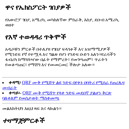
ዋና የኤክስፖርት ገበያዎች
የአውሮፓ ገበያ, አሜሪካ, መካከለኛው ምስራቅ, እስያ, ደቡብ አሜሪካ,
ወዘተ
የእኛ ተወዳዳሪ ጥቅሞች
አዲሶቹን ምርቶች በተለያዩ የገበያ ፍላጎቶች እና አዝማሚያዎች
የሚንደፍ የኛ የተሟላ እና ግልጽ የሆነ የንድፍ ቡድን አለን።የራሳችን
ፋብሪካ ከማጓጓዣው በፊት የማምረት፣ የመገጣጠም፣ ጥራትን
የመቆጣጠር፣ የማሸግ እና የመመርመር ችሎታ አለው።
ቀዳሚ፡
QRF ሙቅ የሚሸጥ ልዩ ንድፍ በየቀኑ በባትሪ የሚሰራ የጠረጴዛ
መብራት
ቀጣይ፡-
QRF ሙቅ የሚሸጥ የላቀ ንድፍ መደበኛ ያልሆነ ቅርጽ
ባለቀለም የመስታወት ማስቀመጫ
መልእክትህን እዚህ ጻፍ እና ላኩልን።
ተዛማጅ
ምርቶች