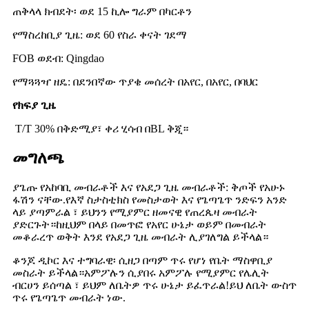
ጠቅላላ ክብደት፡ ወደ 15 ኪሎ ግራም በካርቶን
የማስረከቢያ ጊዜ: ወደ 60 የስራ ቀናት ገደማ
FOB ወደብ: Qingdao
የማጓጓዣ ዘዴ: በደንበኛው ጥያቄ መሰረት በአየር, በአየር, በባህር
የክፍያ ጊዜ
T/T 30% በቅድሚያ፣ ቀሪ ሂሳብ በBL ቅጂ።
መግለጫ
ያጌጡ የአከባቢ መብራቶች እና የአደጋ ጊዜ መብራቶች: ቅጦች የአሁኑ
ፋሽን ናቸው.የእኛ ስታስቲክስ የመስታወት እና የጌጣጌጥ ንድፍን አንድ
ላይ ያጣምራል ፣ ይህንን የሚያምር ዘመናዊ የጠረጴዛ መብራት
ያድርጉት።ከዚህም በላይ በመጥፎ የአየር ሁኔታ ወይም በመብራት
መቆራረጥ ወቅት እንደ የአደጋ ጊዜ መብራት ሊያገለግል ይችላል።
ቆንጆ ዲኮር እና ተግባራዊ፡ ሲዘጋ በጣም ጥሩ የሆነ የቤት ማስዋቢያ
መስራት ይችላል።አምፖሉን ሲያበሩ አምፖሉ የሚያምር የሌሊት
ብርሀን ይሰጣል ፣ ይህም ለቤትዎ ጥሩ ሁኔታ ይፈጥራል!ይህ ለቤት ውስጥ
ጥሩ የጌጣጌጥ መብራት ነው.