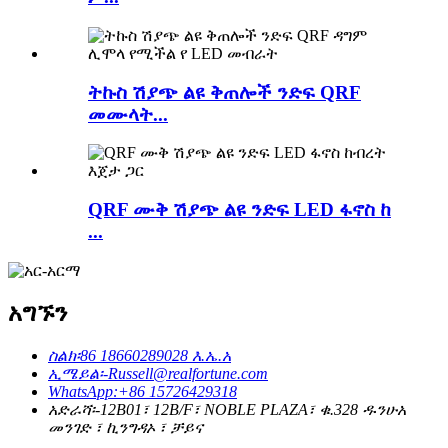
ትኩስ ሽያጭ ልዩ ቅጠሎች ንድፍ QRF
መሙላት...
QRF ሙቅ ሽያጭ ልዩ ንድፍ LED ፋኖስ ከ
...
አግኙን
ስልክ፡
86 18660289028 እ.ኤ.አ
ኢሜይል፡-
Russell@realfortune.com
WhatsApp:
+86 15726429318
አድራሻ፡-
12B01፣ 12B/F፣ NOBLE PLAZA፣ ቁ.328 ዱንሁአ
መንገድ ፣ ኪንግዳኦ ፣ ቻይና