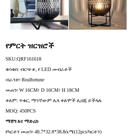
የምርት ዝርዝሮች
SKU:QRF161618
ቁሳቁስ: ብርጭቆ, የ LED መብራቶች
ብራንድ፡ Realfortune
መጠን፡ W 16CM፣ D 16CM፣ H 18CM
ቀለም: ጥቁር, ማንኛውም ሌላ ቀለሞች ሊበጁ ይችላሉ
MOQ: 450PCS
ማሸግ እና ማድረስ
የካርቶን መጠን፡ 48.7*32.8*38.8ሴሜ(12pcs/ካርቶን)