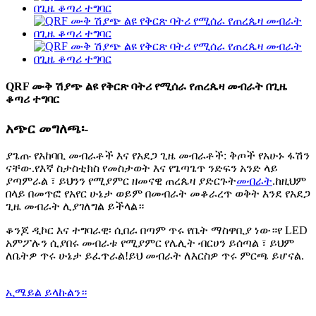
QRF ሙቅ ሽያጭ ልዩ የቅርጽ ባትሪ የሚሰራ የጠረጴዛ መብራት በጊዜ
ቆጣሪ ተግባር
አጭር መግለጫ፡-
ያጌጡ የአከባቢ መብራቶች እና የአደጋ ጊዜ መብራቶች: ቅጦች የአሁኑ ፋሽን
ናቸው.የእኛ ስታስቲክስ የመስታወት እና የጌጣጌጥ ንድፍን አንድ ላይ
ያጣምራል ፣ ይህንን የሚያምር ዘመናዊ ጠረጴዛ ያድርጉት
መብራት
.ከዚህም
በላይ በመጥፎ የአየር ሁኔታ ወይም በመብራት መቆራረጥ ወቅት እንደ የአደጋ
ጊዜ መብራት ሊያገለግል ይችላል።
ቆንጆ ዲኮር እና ተግባራዊ፡ ሲበራ በጣም ጥሩ የቤት ማስዋቢያ ነው።የ LED
አምፖሉን ሲያበሩ መብራቱ የሚያምር የሌሊት ብርሀን ይሰጣል ፣ ይህም
ለቤትዎ ጥሩ ሁኔታ ይፈጥራል!ይህ መብራት ለእርስዎ ጥሩ ምርጫ ይሆናል.
ኢሜይል ይላኩልን።