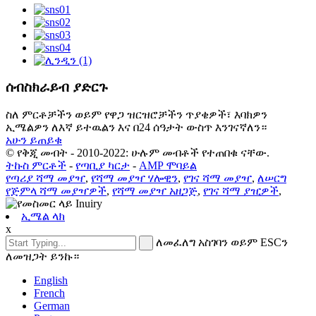
ሰብስክራይብ ያድርጉ
ስለ ምርቶቻችን ወይም የዋጋ ዝርዝሮቻችን ጥያቄዎች፣ እባክዎን
ኢሜልዎን ለእኛ ይተዉልን እና በ24 ሰዓታት ውስጥ እንገናኛለን።
አሁን ይጠይቁ
© የቅጂ መብት - 2010-2022: ሁሉም መብቶች የተጠበቁ ናቸው.
ትኩስ ምርቶች
-
የጣቢያ ካርታ
-
AMP ሞባይል
የጣሪያ ሻማ መያዣ
,
የሻማ መያዣ ሃሎዊን
,
የገና ሻማ መያዣ
,
ለሠርግ
የጅምላ ሻማ መያዣዎች
,
የሻማ መያዣ አዘጋጅ
,
የገና ሻማ ያዢዎች
,
ኢሜል ላክ
x
ለመፈለግ አስገባን ወይም ESCን
ለመዝጋት ይንኩ።
English
French
German