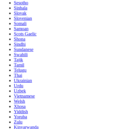
Sesotho
Sinhala
Slovak
Slovenian
Somali
Samoan
Scots Gaelic
Shona
Sindhi
Sundanese
Swahili
Tajik
Tamil
Telugu
Thai
Ukrainian
Urdu
Uzbek
Vietnamese
Welsh
Xhosa
Yiddish
Yoruba
Zulu
Kinyarwanda